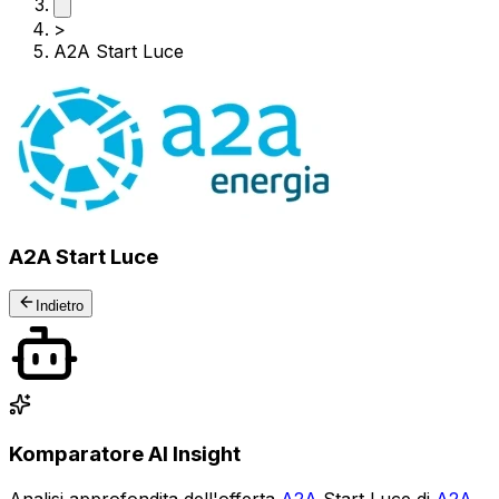
>
A2A Start Luce
A2A Start Luce
Indietro
Komparatore AI Insight
Analisi approfondita dell'offerta
A2A
Start Luce di
A2A
.