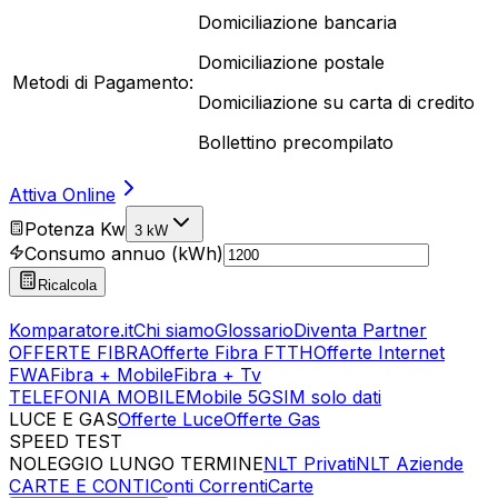
Domiciliazione bancaria
Domiciliazione postale
Metodi di Pagamento:
Domiciliazione su carta di credito
Bollettino precompilato
Attiva Online
Potenza Kw
3 kW
Consumo annuo (kWh)
Ricalcola
Komparatore.it
Chi siamo
Glossario
Diventa Partner
OFFERTE FIBRA
Offerte Fibra FTTH
Offerte Internet
FWA
Fibra + Mobile
Fibra + Tv
TELEFONIA MOBILE
Mobile 5G
SIM solo dati
LUCE E GAS
Offerte Luce
Offerte Gas
SPEED TEST
Esegui Speed Test
Dati Statistici Speed Test
NOLEGGIO LUNGO TERMINE
NLT Privati
NLT Aziende
CARTE E CONTI
Conti Correnti
Carte