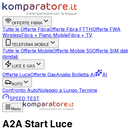
OFFERTE FIBRA
Tutte le Offerte Fibra
Offerte Fibra FTTH
Offerte FWA
Wireless
Fibra + Piano Mobile
Fibra + TV
TELEFONIA MOBILE
Tutte le Offerte Mobile
Offerte Mobile 5G
Offerte SIM dati
illimitati
LUCE E GAS
Offerte Luce
Offerte Gas
Analisi Bolletta AI
AI
AUTO
Confronto Auto
Noleggio a Lungo Termine
SPEED TEST
Menu
A2A Start Luce