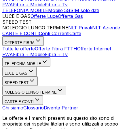
FWA
Fibra + Mobile
Fibra + Tv
TELEFONIA MOBILE
Mobile 5G
SIM solo dati
LUCE E GAS
Offerte Luce
Offerte Gas
SPEED TEST
Esegui Speed Test
Dati Statistici Speed Test
NOLEGGIO LUNGO TERMINE
NLT Privati
NLT Aziende
CARTE E CONTI
Conti Correnti
Carte
OFFERTE FIBRA
Tutte le offerte
Offerte Fibra FTTH
Offerte Internet
FWA
Fibra + Mobile
Fibra + Tv
TELEFONIA MOBILE
LUCE E GAS
SPEED TEST
NOLEGGIO LUNGO TERMINE
CARTE E CONTI
Chi siamo
Glossario
Diventa Partner
Le offerte e i marchi presenti su questo sito sono di
proprietà dei rispettivi titolari e sono utilizzati a scopo