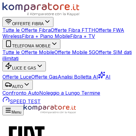
OFFERTE FIBRA
Tutte le Offerte Fibra
Offerte Fibra FTTH
Offerte FWA
Wireless
Fibra + Piano Mobile
Fibra + TV
TELEFONIA MOBILE
Tutte le Offerte Mobile
Offerte Mobile 5G
Offerte SIM dati
illimitati
LUCE E GAS
Offerte Luce
Offerte Gas
Analisi Bolletta AI
AI
AUTO
Confronto Auto
Noleggio a Lungo Termine
SPEED TEST
Menu