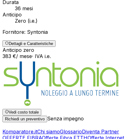
Durata
36
mesi
Anticipo
Zero
(
i.e.
)
Fornitore:
Syntonia
Dettagli e Caratteristiche
Anticipo zero
383
€
/ mese
· IVA
i.e.
Vedi costo totale
Senza impegno
Richiedi un preventivo
Komparatore.it
Chi siamo
Glossario
Diventa Partner
OFFERTE FIBRA
Offerte Fibra FTTH
Offerte Internet