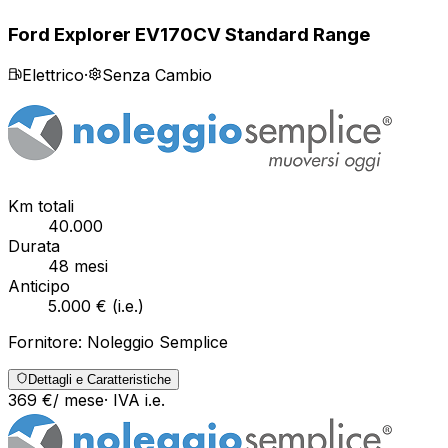
Ford Explorer EV
170CV Standard Range
Elettrico
·
Senza Cambio
Km totali
40.000
Durata
48
mesi
Anticipo
5.000 €
(
i.e.
)
Fornitore:
Noleggio Semplice
Dettagli e Caratteristiche
369
€
/ mese
· IVA
i.e.