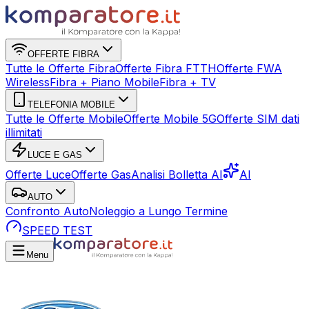
OFFERTE FIBRA
Tutte le Offerte Fibra
Offerte Fibra FTTH
Offerte FWA
Wireless
Fibra + Piano Mobile
Fibra + TV
TELEFONIA MOBILE
Tutte le Offerte Mobile
Offerte Mobile 5G
Offerte SIM dati
illimitati
LUCE E GAS
Offerte Luce
Offerte Gas
Analisi Bolletta AI
AI
AUTO
Confronto Auto
Noleggio a Lungo Termine
SPEED TEST
Menu