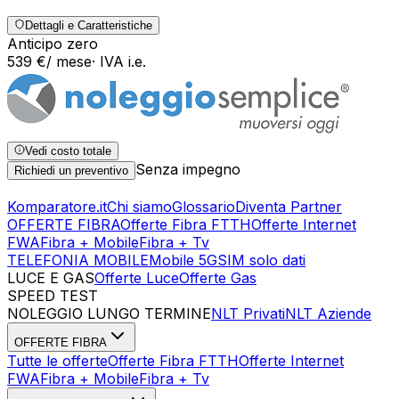
Dettagli e Caratteristiche
Anticipo zero
539
€
/ mese
· IVA
i.e.
Vedi costo totale
Senza impegno
Richiedi un preventivo
Komparatore.it
Chi siamo
Glossario
Diventa Partner
OFFERTE FIBRA
Offerte Fibra FTTH
Offerte Internet
FWA
Fibra + Mobile
Fibra + Tv
TELEFONIA MOBILE
Mobile 5G
SIM solo dati
LUCE E GAS
Offerte Luce
Offerte Gas
SPEED TEST
Esegui Speed Test
Dati Statistici Speed Test
NOLEGGIO LUNGO TERMINE
NLT Privati
NLT Aziende
OFFERTE FIBRA
Tutte le offerte
Offerte Fibra FTTH
Offerte Internet
FWA
Fibra + Mobile
Fibra + Tv