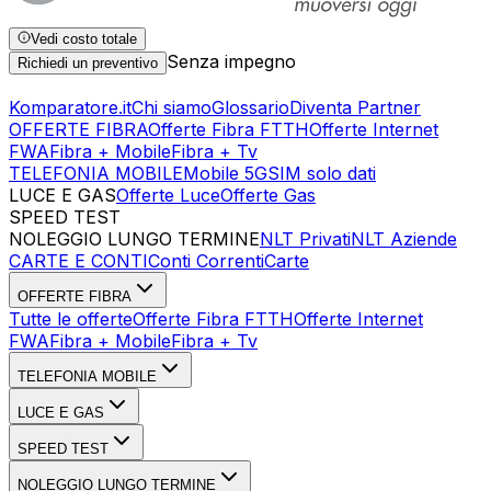
Vedi costo totale
Senza impegno
Richiedi un preventivo
Komparatore.it
Chi siamo
Glossario
Diventa Partner
OFFERTE FIBRA
Offerte Fibra FTTH
Offerte Internet
FWA
Fibra + Mobile
Fibra + Tv
TELEFONIA MOBILE
Mobile 5G
SIM solo dati
LUCE E GAS
Offerte Luce
Offerte Gas
SPEED TEST
Esegui Speed Test
Dati Statistici Speed Test
NOLEGGIO LUNGO TERMINE
NLT Privati
NLT Aziende
CARTE E CONTI
Conti Correnti
Carte
OFFERTE FIBRA
Tutte le offerte
Offerte Fibra FTTH
Offerte Internet
FWA
Fibra + Mobile
Fibra + Tv
TELEFONIA MOBILE
LUCE E GAS
SPEED TEST
NOLEGGIO LUNGO TERMINE