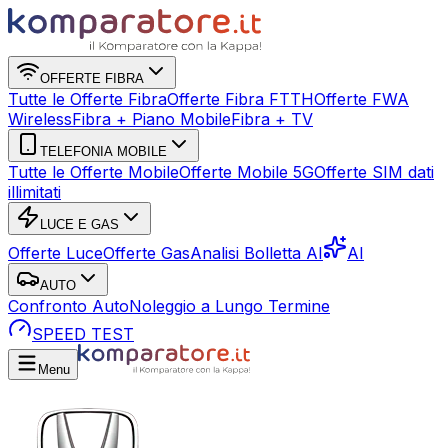
OFFERTE FIBRA
Tutte le Offerte Fibra
Offerte Fibra FTTH
Offerte FWA
Wireless
Fibra + Piano Mobile
Fibra + TV
TELEFONIA MOBILE
Tutte le Offerte Mobile
Offerte Mobile 5G
Offerte SIM dati
illimitati
LUCE E GAS
Offerte Luce
Offerte Gas
Analisi Bolletta AI
AI
AUTO
Confronto Auto
Noleggio a Lungo Termine
SPEED TEST
Menu