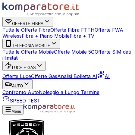
OFFERTE FIBRA
Tutte le Offerte Fibra
Offerte Fibra FTTH
Offerte FWA
Wireless
Fibra + Piano Mobile
Fibra + TV
TELEFONIA MOBILE
Tutte le Offerte Mobile
Offerte Mobile 5G
Offerte SIM dati
illimitati
LUCE E GAS
Offerte Luce
Offerte Gas
Analisi Bolletta AI
AI
AUTO
Confronto Auto
Noleggio a Lungo Termine
SPEED TEST
Menu