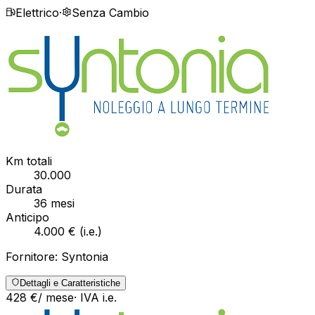
Elettrico
·
Senza Cambio
Km totali
30.000
Durata
36
mesi
Anticipo
4.000 €
(
i.e.
)
Fornitore:
Syntonia
Dettagli e Caratteristiche
428
€
/ mese
· IVA
i.e.