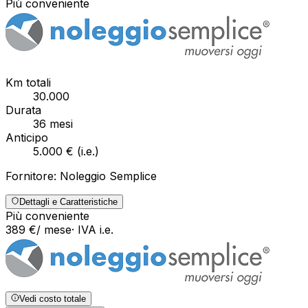
Più conveniente
Km totali
30.000
Durata
36
mesi
Anticipo
5.000 €
(
i.e.
)
Fornitore:
Noleggio Semplice
Dettagli e Caratteristiche
Più conveniente
389
€
/ mese
· IVA
i.e.
Vedi costo totale