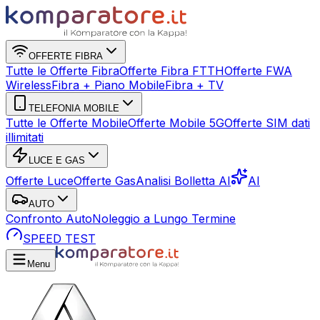
OFFERTE FIBRA
Tutte le Offerte Fibra
Offerte Fibra FTTH
Offerte FWA
Wireless
Fibra + Piano Mobile
Fibra + TV
TELEFONIA MOBILE
Tutte le Offerte Mobile
Offerte Mobile 5G
Offerte SIM dati
illimitati
LUCE E GAS
Offerte Luce
Offerte Gas
Analisi Bolletta AI
AI
AUTO
Confronto Auto
Noleggio a Lungo Termine
SPEED TEST
Menu