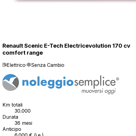
Renault Scenic E-Tech Electric
evolution 170 cv
comfort range
Elettrico
·
Senza Cambio
Km totali
30.000
Durata
36
mesi
Anticipo
6.000 €
(
i.e.
)