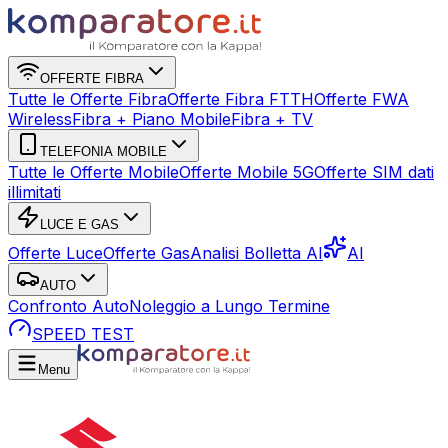
OFFERTE FIBRA
Tutte le Offerte Fibra
Offerte Fibra FTTH
Offerte FWA
Wireless
Fibra + Piano Mobile
Fibra + TV
TELEFONIA MOBILE
Tutte le Offerte Mobile
Offerte Mobile 5G
Offerte SIM dati
illimitati
LUCE E GAS
Offerte Luce
Offerte Gas
Analisi Bolletta AI
AI
AUTO
Confronto Auto
Noleggio a Lungo Termine
SPEED TEST
Menu