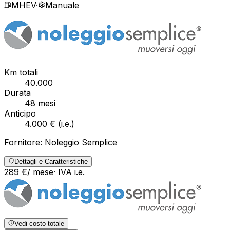
MHEV
·
Manuale
Km totali
40.000
Durata
48
mesi
Anticipo
4.000 €
(
i.e.
)
Fornitore:
Noleggio Semplice
Dettagli e Caratteristiche
289
€
/ mese
· IVA
i.e.
Vedi costo totale