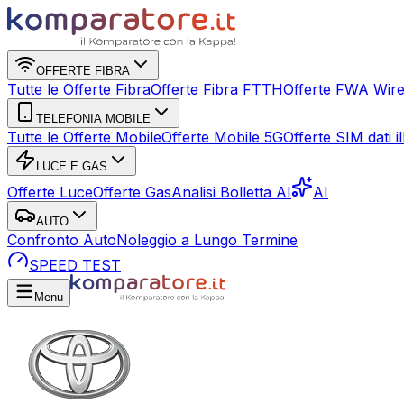
OFFERTE FIBRA
Tutte le Offerte Fibra
Offerte Fibra FTTH
Offerte FWA Wire
TELEFONIA MOBILE
Tutte le Offerte Mobile
Offerte Mobile 5G
Offerte SIM dati ill
LUCE E GAS
Offerte Luce
Offerte Gas
Analisi Bolletta AI
AI
AUTO
Confronto Auto
Noleggio a Lungo Termine
SPEED TEST
Menu