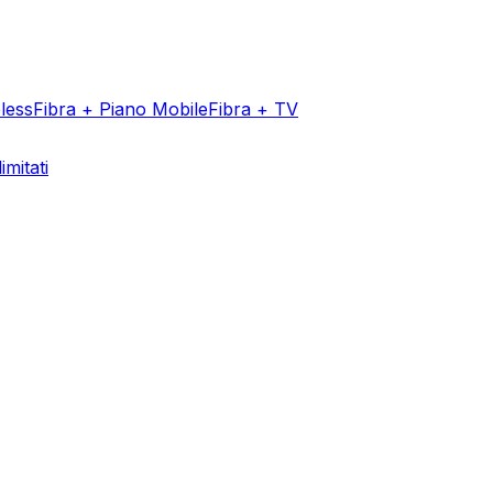
less
Fibra + Piano Mobile
Fibra + TV
imitati