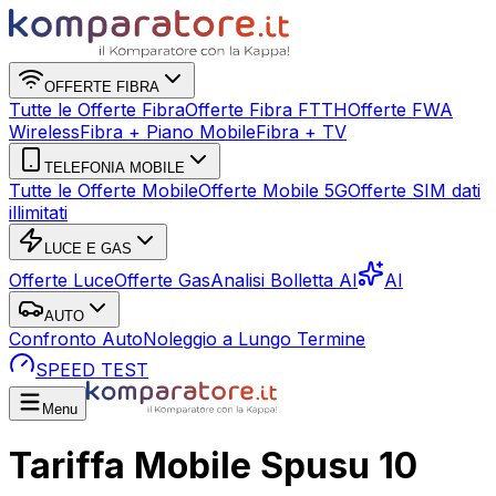
OFFERTE FIBRA
Tutte le Offerte Fibra
Offerte Fibra FTTH
Offerte FWA
Wireless
Fibra + Piano Mobile
Fibra + TV
TELEFONIA MOBILE
Tutte le Offerte Mobile
Offerte Mobile 5G
Offerte SIM dati
illimitati
LUCE E GAS
Offerte Luce
Offerte Gas
Analisi Bolletta AI
AI
AUTO
Confronto Auto
Noleggio a Lungo Termine
SPEED TEST
Menu
Tariffa Mobile Spusu 10