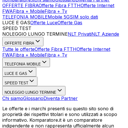
OFFERTE FIBRA
Offerte Fibra FTTH
Offerte Internet
FWA
Fibra + Mobile
Fibra + Tv
TELEFONIA MOBILE
Mobile 5G
SIM solo dati
LUCE E GAS
Offerte Luce
Offerte Gas
SPEED TEST
Esegui Speed Test
Dati Statistici Speed Test
NOLEGGIO LUNGO TERMINE
NLT Privati
NLT Aziende
OFFERTE FIBRA
Tutte le offerte
Offerte Fibra FTTH
Offerte Internet
FWA
Fibra + Mobile
Fibra + Tv
TELEFONIA MOBILE
LUCE E GAS
SPEED TEST
NOLEGGIO LUNGO TERMINE
Chi siamo
Glossario
Diventa Partner
Le offerte e i marchi presenti su questo sito sono di
proprietà dei rispettivi titolari e sono utilizzati a scopo
informativo. Komparatore.it è un comparatore
indipendente e non rappresenta ufficialmente alcun