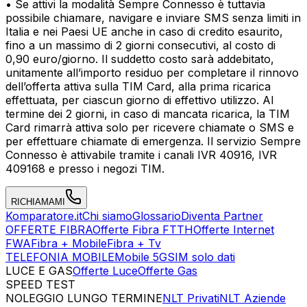
• Se attivi la modalità Sempre Connesso è tuttavia
possibile chiamare, navigare e inviare SMS senza limiti in
Italia e nei Paesi UE anche in caso di credito esaurito,
fino a un massimo di 2 giorni consecutivi, al costo di
0,90 euro/giorno. Il suddetto costo sarà addebitato,
unitamente all’importo residuo per completare il rinnovo
dell’offerta attiva sulla TIM Card, alla prima ricarica
effettuata, per ciascun giorno di effettivo utilizzo. Al
termine dei 2 giorni, in caso di mancata ricarica, la TIM
Card rimarrà attiva solo per ricevere chiamate o SMS e
per effettuare chiamate di emergenza. Il servizio Sempre
Connesso è attivabile tramite i canali IVR 40916, IVR
409168 e presso i negozi TIM.
RICHIAMAMI
Komparatore.it
Chi siamo
Glossario
Diventa Partner
OFFERTE FIBRA
Offerte Fibra FTTH
Offerte Internet
FWA
Fibra + Mobile
Fibra + Tv
TELEFONIA MOBILE
Mobile 5G
SIM solo dati
LUCE E GAS
Offerte Luce
Offerte Gas
SPEED TEST
Esegui Speed Test
Dati Statistici Speed Test
NOLEGGIO LUNGO TERMINE
NLT Privati
NLT Aziende