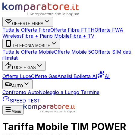
OFFERTE FIBRA
Tutte le Offerte Fibra
Offerte Fibra FTTH
Offerte FWA
Wireless
Fibra + Piano Mobile
Fibra + TV
TELEFONIA MOBILE
Tutte le Offerte Mobile
Offerte Mobile 5G
Offerte SIM dati
illimitati
LUCE E GAS
Offerte Luce
Offerte Gas
Analisi Bolletta AI
AI
AUTO
Confronto Auto
Noleggio a Lungo Termine
SPEED TEST
Menu
Tariffa Mobile TIM POWER