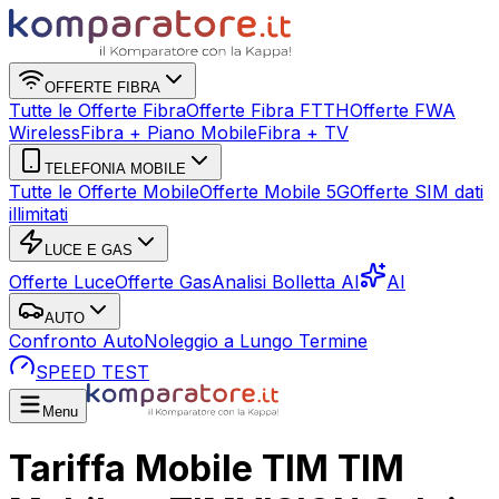
OFFERTE FIBRA
Tutte le Offerte Fibra
Offerte Fibra FTTH
Offerte FWA
Wireless
Fibra + Piano Mobile
Fibra + TV
TELEFONIA MOBILE
Tutte le Offerte Mobile
Offerte Mobile 5G
Offerte SIM dati
illimitati
LUCE E GAS
Offerte Luce
Offerte Gas
Analisi Bolletta AI
AI
AUTO
Confronto Auto
Noleggio a Lungo Termine
SPEED TEST
Menu
Tariffa Mobile TIM TIM