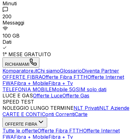
Minuti
200
Messaggi
100 GB
Dati
1° MESE GRATUITO
RICHIAMAMI
Komparatore.it
Chi siamo
Glossario
Diventa Partner
OFFERTE FIBRA
Offerte Fibra FTTH
Offerte Internet
FWA
Fibra + Mobile
Fibra + Tv
TELEFONIA MOBILE
Mobile 5G
SIM solo dati
LUCE E GAS
Offerte Luce
Offerte Gas
SPEED TEST
Esegui Speed Test
Dati Statistici Speed Test
NOLEGGIO LUNGO TERMINE
NLT Privati
NLT Aziende
CARTE E CONTI
Conti Correnti
Carte
OFFERTE FIBRA
Tutte le offerte
Offerte Fibra FTTH
Offerte Internet
FWA
Fibra + Mobile
Fibra + Tv