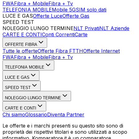
FWA
Fibra + Mobile
Fibra + Tv
TELEFONIA MOBILE
Mobile 5G
SIM solo dati
LUCE E GAS
Offerte Luce
Offerte Gas
SPEED TEST
Esegui Speed Test
Dati Statistici Speed Test
NOLEGGIO LUNGO TERMINE
NLT Privati
NLT Aziende
CARTE E CONTI
Conti Correnti
Carte
OFFERTE FIBRA
Tutte le offerte
Offerte Fibra FTTH
Offerte Internet
FWA
Fibra + Mobile
Fibra + Tv
TELEFONIA MOBILE
LUCE E GAS
SPEED TEST
NOLEGGIO LUNGO TERMINE
CARTE E CONTI
Chi siamo
Glossario
Diventa Partner
Le offerte e i marchi presenti su questo sito sono di
proprietà dei rispettivi titolari e sono utilizzati a scopo
informativo. Komparatore.it è un comparatore