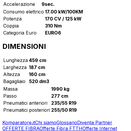
Accelerazione
9sec.
Consumo elettrico
17.00 kW/100KM
Potenza
170 CV / 125 kW
Coppia
310 Nm
Categoria Euro
EURO6
DIMENSIONI
Lunghezza
459 cm
Larghezza
187 cm
Altezza
160 cm
Bagagliaio
520 dm3
Massa
1990 kg
Passo
277 cm
Pneumatici anteriori
235/55 R19
Pneumatici posteriori
255/50 R19
Komparatore.it
Chi siamo
Glossario
Diventa Partner
OFFERTE FIBRA
Offerte Fibra FTTH
Offerte Internet