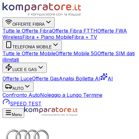
OFFERTE FIBRA
Tutte le Offerte Fibra
Offerte Fibra FTTH
Offerte FWA
Wireless
Fibra + Piano Mobile
Fibra + TV
TELEFONIA MOBILE
Tutte le Offerte Mobile
Offerte Mobile 5G
Offerte SIM dati
illimitati
LUCE E GAS
Offerte Luce
Offerte Gas
Analisi Bolletta AI
AI
AUTO
Confronto Auto
Noleggio a Lungo Termine
SPEED TEST
Menu