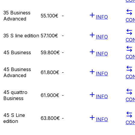
35 Business
55.100€
-
INFO
Advanced
CO
35 S line edition
57.100€
-
INFO
CO
45 Business
59.800€
-
INFO
CO
45 Business
61.800€
-
INFO
Advanced
CO
45 quattro
61.900€
-
INFO
Business
CO
45 S Line
63.800€
-
INFO
edition
CO