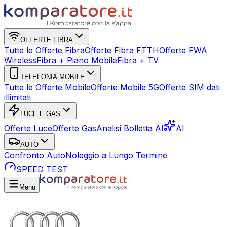
OFFERTE FIBRA
Tutte le Offerte Fibra
Offerte Fibra FTTH
Offerte FWA
Wireless
Fibra + Piano Mobile
Fibra + TV
TELEFONIA MOBILE
Tutte le Offerte Mobile
Offerte Mobile 5G
Offerte SIM dati
illimitati
LUCE E GAS
Offerte Luce
Offerte Gas
Analisi Bolletta AI
AI
AUTO
Confronto Auto
Noleggio a Lungo Termine
SPEED TEST
Menu