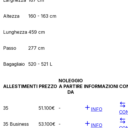
Altezza
160 - 163 cm
Lunghezza
459 cm
Passo
277 cm
Bagagliaio
520 - 521 L
NOLEGGIO
ALLESTIMENTI
PREZZO
A PARTIRE
INFORMAZIONI
CO
DA
35
51.100€
-
INFO
CO
35 Business
53.100€
-
INFO
CO