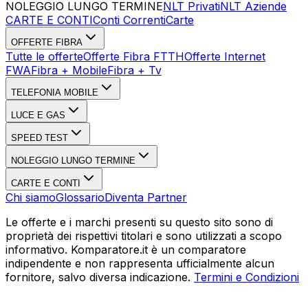
NOLEGGIO LUNGO TERMINE
NLT Privati
NLT Aziende
CARTE E CONTI
Conti Correnti
Carte
OFFERTE FIBRA
Tutte le offerte
Offerte Fibra FTTH
Offerte Internet
FWA
Fibra + Mobile
Fibra + Tv
TELEFONIA MOBILE
LUCE E GAS
SPEED TEST
NOLEGGIO LUNGO TERMINE
CARTE E CONTI
Chi siamo
Glossario
Diventa Partner
Le offerte e i marchi presenti su questo sito sono di
proprietà dei rispettivi titolari e sono utilizzati a scopo
informativo. Komparatore.it è un comparatore
indipendente e non rappresenta ufficialmente alcun
fornitore, salvo diversa indicazione.
Termini e Condizioni