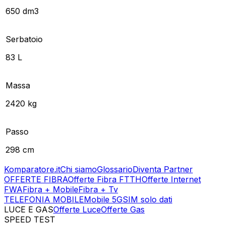
650 dm3
Serbatoio
83 L
Massa
2420 kg
Passo
298 cm
Komparatore.it
Chi siamo
Glossario
Diventa Partner
OFFERTE FIBRA
Offerte Fibra FTTH
Offerte Internet
FWA
Fibra + Mobile
Fibra + Tv
TELEFONIA MOBILE
Mobile 5G
SIM solo dati
LUCE E GAS
Offerte Luce
Offerte Gas
SPEED TEST
Esegui Speed Test
Dati Statistici Speed Test