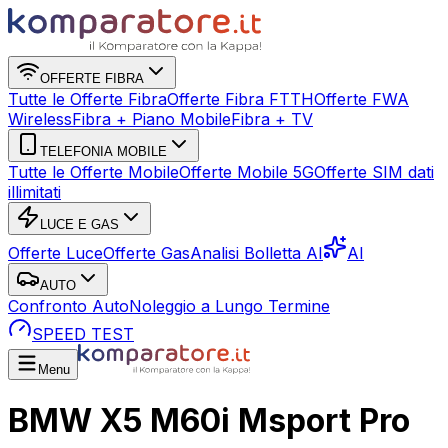
OFFERTE FIBRA
Tutte le Offerte Fibra
Offerte Fibra FTTH
Offerte FWA
Wireless
Fibra + Piano Mobile
Fibra + TV
TELEFONIA MOBILE
Tutte le Offerte Mobile
Offerte Mobile 5G
Offerte SIM dati
illimitati
LUCE E GAS
Offerte Luce
Offerte Gas
Analisi Bolletta AI
AI
AUTO
Confronto Auto
Noleggio a Lungo Termine
SPEED TEST
Menu
BMW X5 M60i Msport Pro