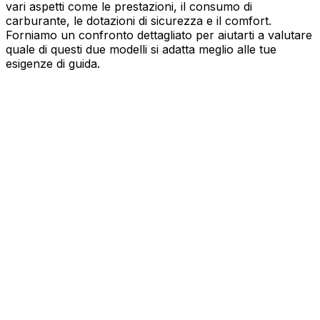
vari aspetti come le prestazioni, il consumo di
carburante, le dotazioni di sicurezza e il comfort.
Forniamo un confronto dettagliato per aiutarti a valutare
quale di questi due modelli si adatta meglio alle tue
esigenze di guida.
MERCEDES-BENZ
Classe E Station
300 de hybrid EQ 4M AMG Line Advanced Plus