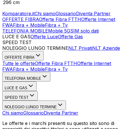
296 cm
Komparatore.it
Chi siamo
Glossario
Diventa Partner
OFFERTE FIBRA
Offerte Fibra FTTH
Offerte Internet
FWA
Fibra + Mobile
Fibra + Tv
TELEFONIA MOBILE
Mobile 5G
SIM solo dati
LUCE E GAS
Offerte Luce
Offerte Gas
SPEED TEST
Esegui Speed Test
Dati Statistici Speed Test
NOLEGGIO LUNGO TERMINE
NLT Privati
NLT Aziende
OFFERTE FIBRA
Tutte le offerte
Offerte Fibra FTTH
Offerte Internet
FWA
Fibra + Mobile
Fibra + Tv
TELEFONIA MOBILE
LUCE E GAS
SPEED TEST
NOLEGGIO LUNGO TERMINE
Chi siamo
Glossario
Diventa Partner
Le offerte e i marchi presenti su questo sito sono di
proprietà dei rispettivi titolari e sono utilizzati a scopo