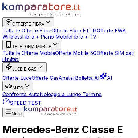
OFFERTE FIBRA
Tutte le Offerte Fibra
Offerte Fibra FTTH
Offerte FWA
Wireless
Fibra + Piano Mobile
Fibra + TV
TELEFONIA MOBILE
Tutte le Offerte Mobile
Offerte Mobile 5G
Offerte SIM dati
illimitati
LUCE E GAS
Offerte Luce
Offerte Gas
Analisi Bolletta AI
AI
AUTO
Confronto Auto
Noleggio a Lungo Termine
SPEED TEST
Menu
Mercedes-Benz Classe E