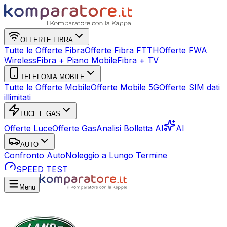
OFFERTE FIBRA
Tutte le Offerte Fibra
Offerte Fibra FTTH
Offerte FWA
Wireless
Fibra + Piano Mobile
Fibra + TV
TELEFONIA MOBILE
Tutte le Offerte Mobile
Offerte Mobile 5G
Offerte SIM dati
illimitati
LUCE E GAS
Offerte Luce
Offerte Gas
Analisi Bolletta AI
AI
AUTO
Confronto Auto
Noleggio a Lungo Termine
SPEED TEST
Menu