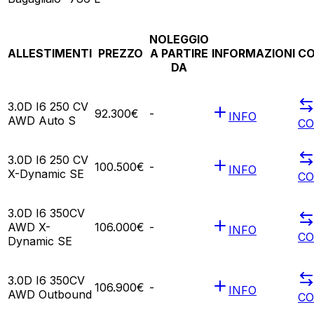
NOLEGGIO
ALLESTIMENTI
PREZZO
A PARTIRE
INFORMAZIONI
C
DA
3.0D I6 250 CV
92.300€
-
INFO
AWD Auto S
C
3.0D I6 250 CV
100.500€
-
INFO
X-Dynamic SE
C
3.0D I6 350CV
AWD X-
106.000€
-
INFO
C
Dynamic SE
3.0D I6 350CV
106.900€
-
INFO
AWD Outbound
C