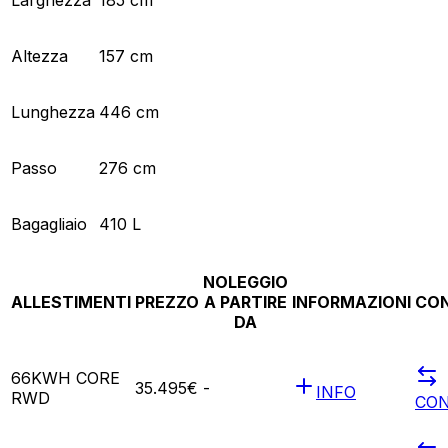
Altezza
157 cm
Lunghezza
446 cm
Passo
276 cm
Bagagliaio
410 L
NOLEGGIO
ALLESTIMENTI
PREZZO
A PARTIRE
INFORMAZIONI
CO
DA
66KWH CORE
35.495€
-
INFO
RWD
CO