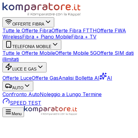
OFFERTE FIBRA
Tutte le Offerte Fibra
Offerte Fibra FTTH
Offerte FWA
Wireless
Fibra + Piano Mobile
Fibra + TV
TELEFONIA MOBILE
Tutte le Offerte Mobile
Offerte Mobile 5G
Offerte SIM dati
illimitati
LUCE E GAS
Offerte Luce
Offerte Gas
Analisi Bolletta AI
AI
AUTO
Confronto Auto
Noleggio a Lungo Termine
SPEED TEST
Menu