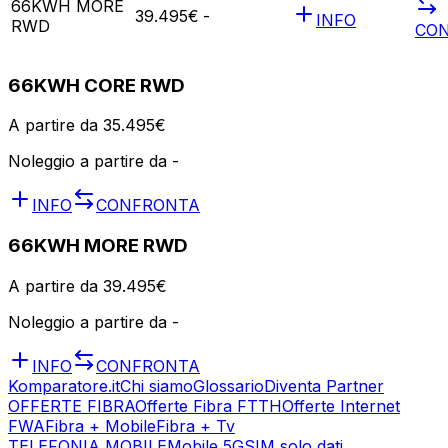
66KWH MORE
39.495€
-
INFO
RWD
CO
66KWH CORE RWD
A partire da
35.495€
Noleggio a partire da
-
INFO
CONFRONTA
66KWH MORE RWD
A partire da
39.495€
Noleggio a partire da
-
INFO
CONFRONTA
Komparatore.it
Chi siamo
Glossario
Diventa Partner
OFFERTE FIBRA
Offerte Fibra FTTH
Offerte Internet
FWA
Fibra + Mobile
Fibra + Tv
TELEFONIA MOBILE
Mobile 5G
SIM solo dati