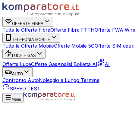
OFFERTE FIBRA
Tutte le Offerte Fibra
Offerte Fibra FTTH
Offerte FWA Wire
TELEFONIA MOBILE
Tutte le Offerte Mobile
Offerte Mobile 5G
Offerte SIM dati ill
LUCE E GAS
Offerte Luce
Offerte Gas
Analisi Bolletta AI
AI
AUTO
Confronto Auto
Noleggio a Lungo Termine
SPEED TEST
Menu