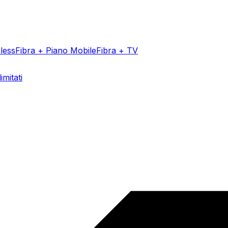
less
Fibra + Piano Mobile
Fibra + TV
imitati