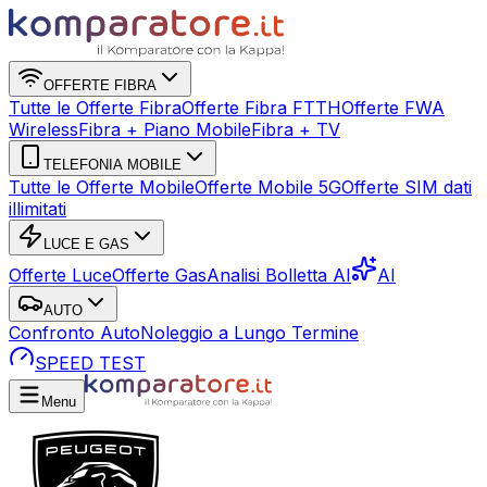
OFFERTE FIBRA
Tutte le Offerte Fibra
Offerte Fibra FTTH
Offerte FWA
Wireless
Fibra + Piano Mobile
Fibra + TV
TELEFONIA MOBILE
Tutte le Offerte Mobile
Offerte Mobile 5G
Offerte SIM dati
illimitati
LUCE E GAS
Offerte Luce
Offerte Gas
Analisi Bolletta AI
AI
AUTO
Confronto Auto
Noleggio a Lungo Termine
SPEED TEST
Menu