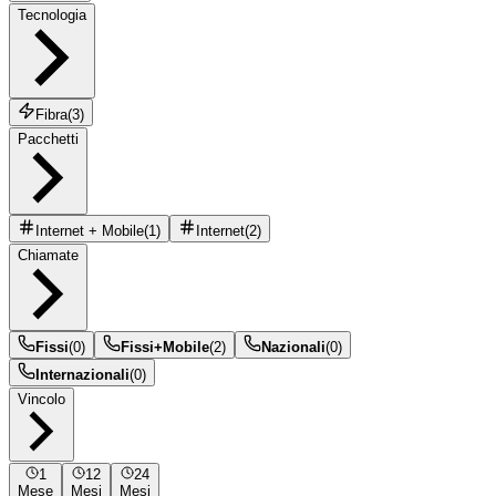
Tecnologia
Fibra
(
3
)
Pacchetti
Internet + Mobile
(
1
)
Internet
(
2
)
Chiamate
Fissi
(
0
)
Fissi+Mobile
(
2
)
Nazionali
(
0
)
Internazionali
(
0
)
Vincolo
1
12
24
Mese
Mesi
Mesi