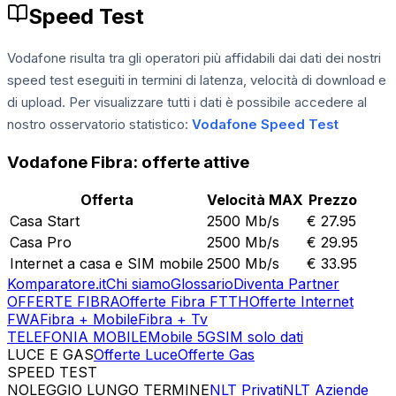
Speed Test
Vodafone risulta tra gli operatori più affidabili dai dati dei nostri
speed test eseguiti in termini di latenza, velocità di download e
di upload. Per visualizzare tutti i dati è possibile accedere al
nostro osservatorio statistico:
Vodafone Speed Test
Vodafone
Fibra: offerte attive
Offerta
Velocità MAX
Prezzo
Casa Start
2500 Mb/s
€
27.95
Casa Pro
2500 Mb/s
€
29.95
Internet a casa e SIM mobile
2500 Mb/s
€
33.95
Komparatore.it
Chi siamo
Glossario
Diventa Partner
OFFERTE FIBRA
Offerte Fibra FTTH
Offerte Internet
FWA
Fibra + Mobile
Fibra + Tv
TELEFONIA MOBILE
Mobile 5G
SIM solo dati
LUCE E GAS
Offerte Luce
Offerte Gas
SPEED TEST
Esegui Speed Test
Dati Statistici Speed Test
NOLEGGIO LUNGO TERMINE
NLT Privati
NLT Aziende