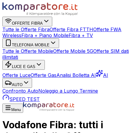
OFFERTE FIBRA
Tutte le Offerte Fibra
Offerte Fibra FTTH
Offerte FWA
Wireless
Fibra + Piano Mobile
Fibra + TV
TELEFONIA MOBILE
Tutte le Offerte Mobile
Offerte Mobile 5G
Offerte SIM dati
illimitati
LUCE E GAS
Offerte Luce
Offerte Gas
Analisi Bolletta AI
AI
AUTO
Confronto Auto
Noleggio a Lungo Termine
SPEED TEST
Menu
Vodafone Fibra: tutti i