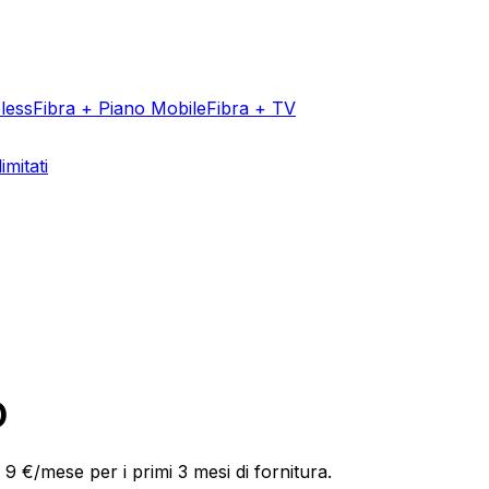
less
Fibra + Piano Mobile
Fibra + TV
imitati
O
9 €/mese per i primi 3 mesi di fornitura.