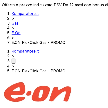
Offerta a prezzo indicizzato PSV DA 12 mesi con bonus di 
Komparatore.it
>
Gas
>
E On
>
E.ON FlexClick Gas - PROMO
Komparatore.it
>
>
E.ON FlexClick Gas - PROMO