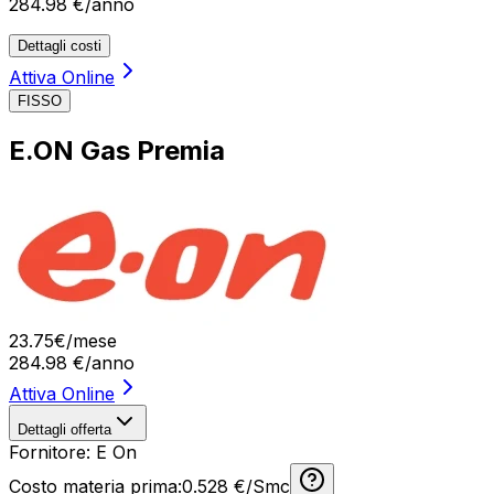
284.98
€/anno
Dettagli costi
Attiva Online
FISSO
E.ON Gas Premia
23
.
75
€
/mese
284.98
€/anno
Attiva Online
Dettagli offerta
Fornitore:
E On
Costo materia prima:
0.528 €/Smc