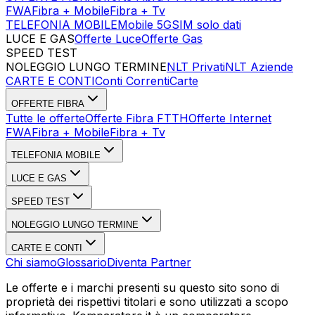
FWA
Fibra + Mobile
Fibra + Tv
TELEFONIA MOBILE
Mobile 5G
SIM solo dati
LUCE E GAS
Offerte Luce
Offerte Gas
SPEED TEST
Esegui Speed Test
Dati Statistici Speed Test
NOLEGGIO LUNGO TERMINE
NLT Privati
NLT Aziende
CARTE E CONTI
Conti Correnti
Carte
OFFERTE FIBRA
Tutte le offerte
Offerte Fibra FTTH
Offerte Internet
FWA
Fibra + Mobile
Fibra + Tv
TELEFONIA MOBILE
LUCE E GAS
SPEED TEST
NOLEGGIO LUNGO TERMINE
CARTE E CONTI
Chi siamo
Glossario
Diventa Partner
Le offerte e i marchi presenti su questo sito sono di
proprietà dei rispettivi titolari e sono utilizzati a scopo