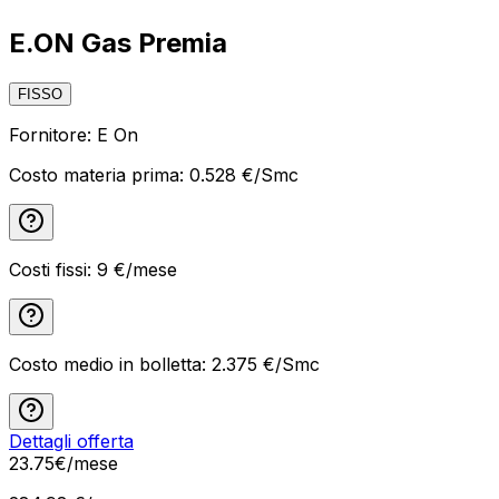
E.ON Gas Premia
FISSO
Fornitore:
E On
Costo materia prima:
0.528 €/Smc
Costi fissi:
9
€/mese
Costo medio in bolletta:
2.375
€/Smc
Dettagli offerta
23
.
75
€
/mese