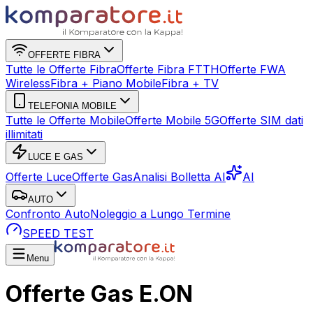
OFFERTE FIBRA
Tutte le Offerte Fibra
Offerte Fibra FTTH
Offerte FWA
Wireless
Fibra + Piano Mobile
Fibra + TV
TELEFONIA MOBILE
Tutte le Offerte Mobile
Offerte Mobile 5G
Offerte SIM dati
illimitati
LUCE E GAS
Offerte Luce
Offerte Gas
Analisi Bolletta AI
AI
AUTO
Confronto Auto
Noleggio a Lungo Termine
SPEED TEST
Menu
Offerte Gas E.ON