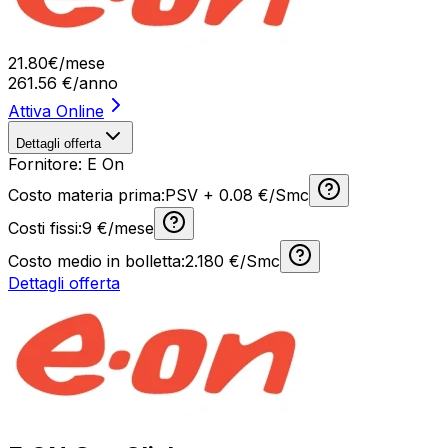
21
.
80
€
/mese
261.56
€/anno
Attiva Online
Dettagli offerta
Fornitore:
E On
Costo materia prima:
PSV + 0.08 €/Smc
Costi fissi:
9
€/mese
Costo medio in bolletta:
2.180
€/Smc
Dettagli offerta