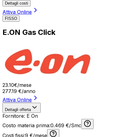
Dettagli costi
Attiva Online
FISSO
E.ON Gas Click
23
.
10
€
/mese
277.19
€/anno
Attiva Online
Dettagli offerta
Fornitore:
E On
Costo materia prima:
0.469 €/Smc
Costi fissi:
9
€/mese