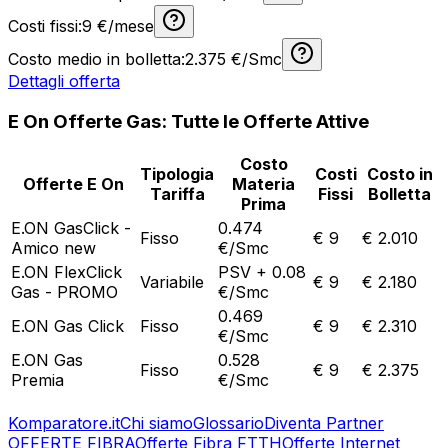
Costi fissi:
9
€/mese
Costo medio in bolletta:
2.375
€/Smc
Dettagli offerta
E On
Offerte Gas: Tutte le Offerte Attive
Costo
Tipologia
Costi
Costo in
Offerte
E On
Materia
Tariffa
Fissi
Bolletta
Prima
E.ON GasClick -
0.474
Fisso
€
9
€
2.010
Amico new
€/Smc
E.ON FlexClick
PSV + 0.08
Variabile
€
9
€
2.180
Gas - PROMO
€/Smc
0.469
E.ON Gas Click
Fisso
€
9
€
2.310
€/Smc
E.ON Gas
0.528
Fisso
€
9
€
2.375
Premia
€/Smc
Komparatore.it
Chi siamo
Glossario
Diventa Partner
OFFERTE FIBRA
Offerte Fibra FTTH
Offerte Internet