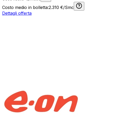
Costo medio in bolletta:
2.310
€/Smc
Dettagli offerta
Non sai quale offerta scegliere?
Carica la tua bolletta e l'intelligenza artificiale di
Komparatore.it analizzerà i consumi per trovare l'offerta
perfetta •
Analisi automatica
•
Risparmio garantito
Analizza consumi e trova l'offerta perfetta con l'
AI
Analizza gratis con
AI