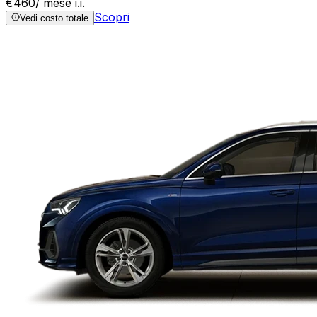
€
460
/ mese
i.i.
Scopri
Vedi costo totale