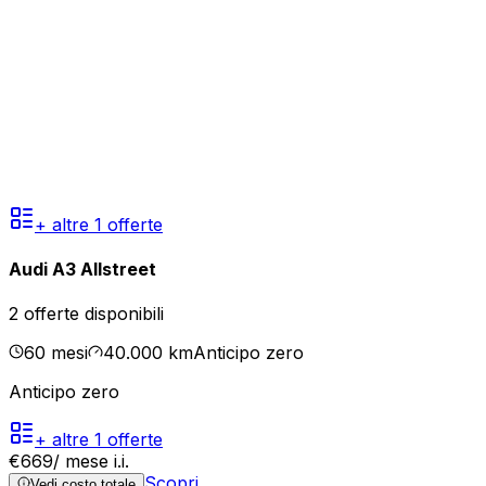
+ altre
1
offerte
Audi A3 Allstreet
2
offerte disponibili
60
mesi
40.000
km
Anticipo zero
Anticipo zero
+ altre
1
offerte
€
669
/ mese
i.i.
Scopri
Vedi costo totale