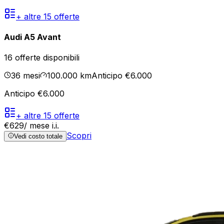
+ altre
15
offerte
Audi A5 Avant
16
offerte disponibili
36
mesi
100.000
km
Anticipo €6.000
Anticipo €6.000
+ altre
15
offerte
€
629
/ mese
i.i.
Scopri
Vedi costo totale