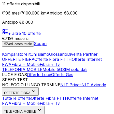
11
offerte disponibili
36
mesi
100.000
km
Anticipo €8.000
Anticipo €8.000
+ altre
10
offerte
€
719
/ mese
i.i.
Scopri
Vedi costo totale
Komparatore.it
Chi siamo
Glossario
Diventa Partner
OFFERTE FIBRA
Offerte Fibra FTTH
Offerte Internet
FWA
Fibra + Mobile
Fibra + Tv
TELEFONIA MOBILE
Mobile 5G
SIM solo dati
LUCE E GAS
Offerte Luce
Offerte Gas
SPEED TEST
Esegui Speed Test
Dati Statistici Speed Test
NOLEGGIO LUNGO TERMINE
NLT Privati
NLT Aziende
OFFERTE FIBRA
Tutte le offerte
Offerte Fibra FTTH
Offerte Internet
FWA
Fibra + Mobile
Fibra + Tv
TELEFONIA MOBILE