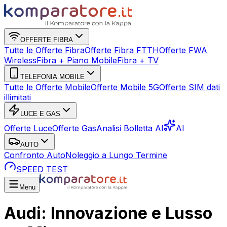
OFFERTE FIBRA
Tutte le Offerte Fibra
Offerte Fibra FTTH
Offerte FWA
Wireless
Fibra + Piano Mobile
Fibra + TV
TELEFONIA MOBILE
Tutte le Offerte Mobile
Offerte Mobile 5G
Offerte SIM dati
illimitati
LUCE E GAS
Offerte Luce
Offerte Gas
Analisi Bolletta AI
AI
AUTO
Confronto Auto
Noleggio a Lungo Termine
SPEED TEST
Menu
Audi: Innovazione e Lusso