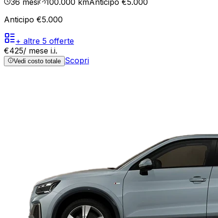
36
mesi
100.000
km
Anticipo €5.000
Anticipo €5.000
+ altre
5
offerte
€
425
/ mese
i.i.
Scopri
Vedi costo totale