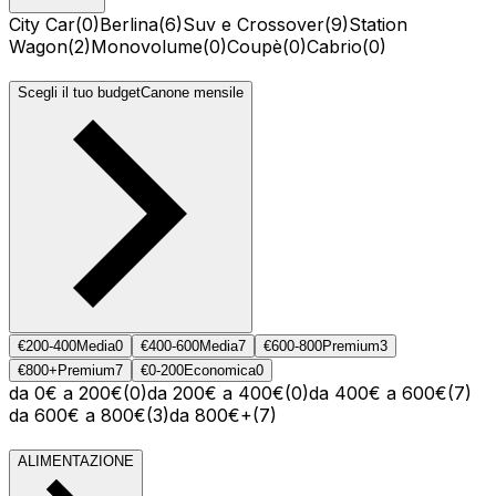
City Car
(
0
)
Berlina
(
6
)
Suv e Crossover
(
9
)
Station
Wagon
(
2
)
Monovolume
(
0
)
Coupè
(
0
)
Cabrio
(
0
)
Scegli il tuo budget
Canone mensile
€200-400
Media
0
€400-600
Media
7
€600-800
Premium
3
€800+
Premium
7
€0-200
Economica
0
da 0€ a 200€
(
0
)
da 200€ a 400€
(
0
)
da 400€ a 600€
(
7
)
da 600€ a 800€
(
3
)
da 800€+
(
7
)
ALIMENTAZIONE