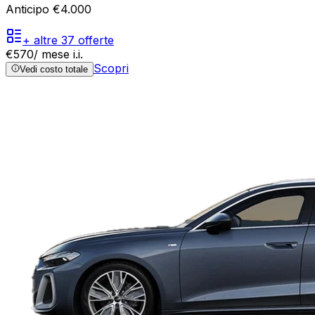
Anticipo €4.000
+ altre
37
offerte
€
570
/ mese
i.i.
Scopri
Vedi costo totale