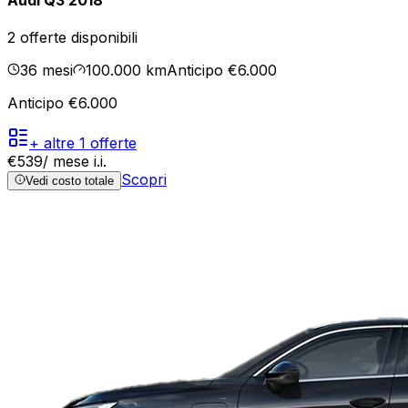
Audi Q3 2018
2
offerte disponibili
36
mesi
100.000
km
Anticipo €6.000
Anticipo €6.000
+ altre
1
offerte
€
539
/ mese
i.i.
Scopri
Vedi costo totale