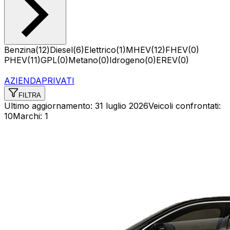
Benzina
(
12
)
Diesel
(
6
)
Elettrico
(
1
)
MHEV
(
12
)
FHEV
(
0
)
PHEV
(
11
)
GPL
(
0
)
Metano
(
0
)
Idrogeno
(
0
)
EREV
(
0
)
AZIENDA
PRIVATI
FILTRA
Ultimo aggiornamento:
31 luglio 2026
Veicoli confrontati
:
10
Marchi
:
1