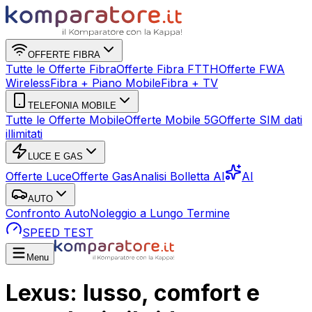
OFFERTE FIBRA
Tutte le Offerte Fibra
Offerte Fibra FTTH
Offerte FWA
Wireless
Fibra + Piano Mobile
Fibra + TV
TELEFONIA MOBILE
Tutte le Offerte Mobile
Offerte Mobile 5G
Offerte SIM dati
illimitati
LUCE E GAS
Offerte Luce
Offerte Gas
Analisi Bolletta AI
AI
AUTO
Confronto Auto
Noleggio a Lungo Termine
SPEED TEST
Menu
Lexus: lusso, comfort e