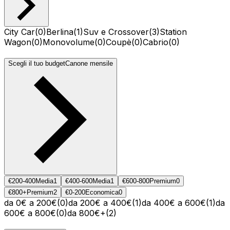
City Car
(
0
)
Berlina
(
1
)
Suv e Crossover
(
3
)
Station
Wagon
(
0
)
Monovolume
(
0
)
Coupè
(
0
)
Cabrio
(
0
)
Scegli il tuo budget
Canone mensile
€200-400
Media
1
€400-600
Media
1
€600-800
Premium
0
€800+
Premium
2
€0-200
Economica
0
da 0€ a 200€
(
0
)
da 200€ a 400€
(
1
)
da 400€ a 600€
(
1
)
da
600€ a 800€
(
0
)
da 800€+
(
2
)