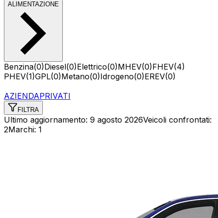
ALIMENTAZIONE
Benzina
(
0
)
Diesel
(
0
)
Elettrico
(
0
)
MHEV
(
0
)
FHEV
(
4
)
PHEV
(
1
)
GPL
(
0
)
Metano
(
0
)
Idrogeno
(
0
)
EREV
(
0
)
AZIENDA
PRIVATI
FILTRA
Ultimo aggiornamento:
9 agosto 2026
Veicoli confrontati
:
2
Marchi
:
1