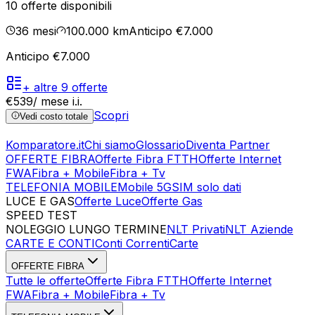
10
offerte disponibili
36
mesi
100.000
km
Anticipo €7.000
Anticipo €7.000
+ altre
9
offerte
€
539
/ mese
i.i.
Scopri
Vedi costo totale
Komparatore.it
Chi siamo
Glossario
Diventa Partner
OFFERTE FIBRA
Offerte Fibra FTTH
Offerte Internet
FWA
Fibra + Mobile
Fibra + Tv
TELEFONIA MOBILE
Mobile 5G
SIM solo dati
LUCE E GAS
Offerte Luce
Offerte Gas
SPEED TEST
Esegui Speed Test
Dati Statistici Speed Test
NOLEGGIO LUNGO TERMINE
NLT Privati
NLT Aziende
CARTE E CONTI
Conti Correnti
Carte
OFFERTE FIBRA
Tutte le offerte
Offerte Fibra FTTH
Offerte Internet
FWA
Fibra + Mobile
Fibra + Tv